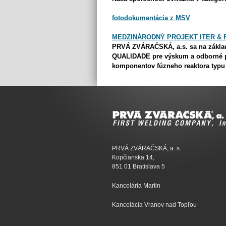
fotodokumentácia z MSV
MEDZINÁRODNÝ PROJEKT ITER & Fu
PRVÁ ZVÁRAČSKÁ, a.s. sa na zákla
QUALIDADE pre výskum a odborné po
komponentov fúzneho reaktora typu
PRVÁ ZVÁRAČSKÁ, a. s.
Kopčianska 14,
851 01 Bratislava 5
Kancelária Martin
Kancelácia Vranov nad Topľou