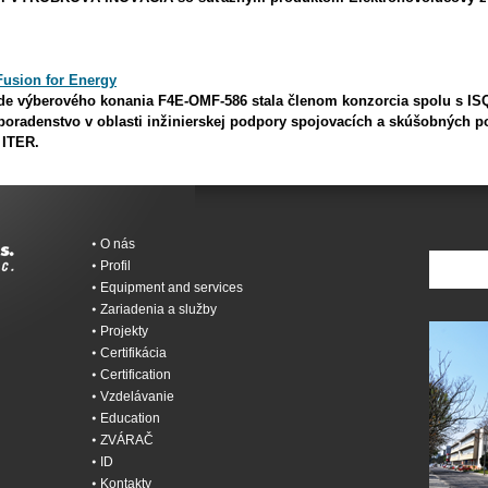
sion for Energy
de výberového konania F4E-OMF-586 stala členom konzorcia spolu s 
radenstvo v oblasti inžinierskej podpory spojovacích a skúšobných p
 ITER.
O nás
Profil
Equipment and services
Zariadenia a služby
Projekty
Certifikácia
Certification
Vzdelávanie
Education
ZVÁRAČ
ID
Kontakty