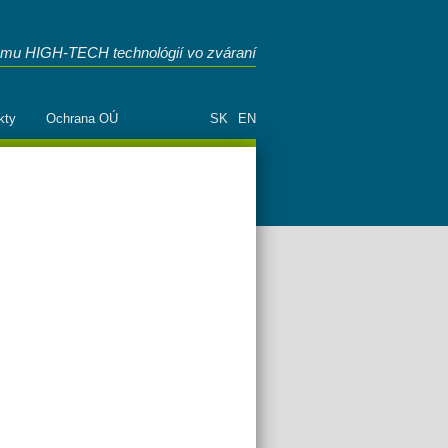
mu HIGH-TECH technológií vo zváraní
kty
Ochrana OÚ
SK
EN