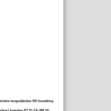
inistra ho
spodárstva SR Inovatívny
zvárací komplex PZ ELZA UNI 2G
.