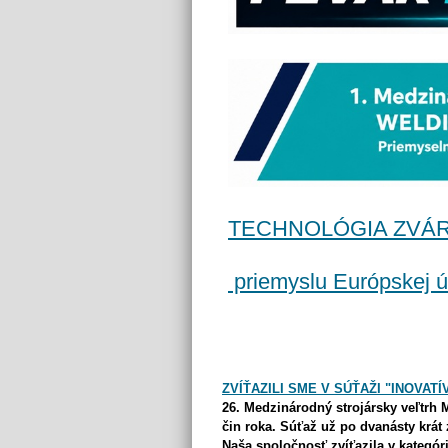
TECHNOLÓGIA ZVÁRANI
priemyslu Európskej ú
ZVÍŤAZILI SME V SÚŤAŽI "INOVATÍ
26. Medzinárodný strojársky veľtrh 
čin roka. Súťaž už po dvanásty krá
Naša spoločnosť zvíťazila
v kategó