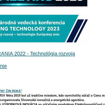
A 2022 - Technológia rozvoja
nie
VNY ČIN ROKA"
MSV Nitra 2019 bol už tradične miestom, kde vyvrcholila súťaž o Cenu m
t zorganizovala Slovenská inovačná a energetická agentúra.
rii VÝROBKOVÁ INOVÁCIA
so súťažným produktom
Elektrónovolúčový 